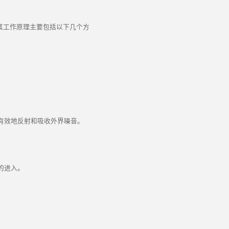
其工作原理主要包括以下几个方
有效地反射和吸收外界噪音。
的进入。