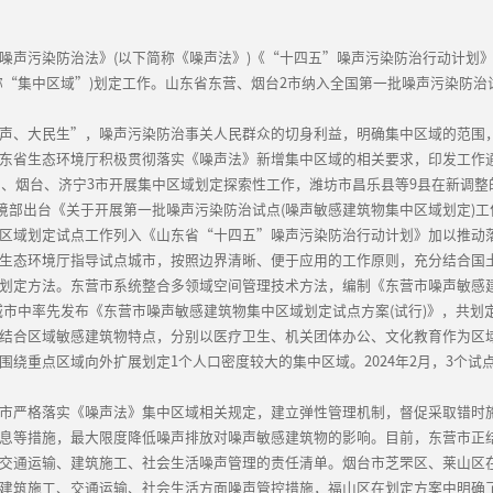
噪声污染防治法》(以下简称《噪声法》)《“十四五”噪声污染防治行动计划
称“集中区域”)划定工作。山东省东营、烟台2市纳入全国第一批噪声污染防
声、大民生”，噪声污染防治事关人民群众的切身利益，明确集中区域的范围
东省生态环境厅积极贯彻落实《噪声法》新增集中区域的相关要求，印发工作通
东营、烟台、济宁3市开展集中区域划定探索性工作，潍坊市昌乐县等9县在新调
环境部出台《关于开展第一批噪声污染防治试点(噪声敏感建筑物集中区域划定)
区域划定试点工作列入《山东省“十四五”噪声污染防治行动计划》加以推动
生态环境厅指导试点城市，按照边界清晰、便于应用的工作原则，充分结合国
划定方法。东营市系统整合多领域空间管理技术方法，编制《东营市噪声敏感
试点城市中率先发布《东营市噪声敏感建筑物集中区域划定试点方案(试行)》，共划
结合区域敏感建筑物特点，分别以医疗卫生、机关团体办公、文化教育作为区
围绕重点区域向外扩展划定1个人口密度较大的集中区域。2024年2月，3个试
市严格落实《噪声法》集中区域相关规定，建立弹性管理机制，督促采取错时
息等措施，最大限度降低噪声排放对噪声敏感建筑物的影响。目前，东营市正
交通运输、建筑施工、社会生活噪声管理的责任清单。烟台市芝罘区、莱山区
建筑施工、交通运输、社会生活方面噪声管控措施，福山区在划定方案中明确