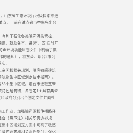
》，山东省生态环境厅积极探索推进
治试点，目前在试点省市中率先出台
，有利于强化各类噪声污染管控，
报，鼓励各市、县(市、区)适时开
整的声环境功能区划文件中明确了集
工作的通知》，将东营、烟台2市列
落实。
土空间和相关规划、噪声敏感建筑
建筑物集中区域划定技术指南》。
定35个集中区域。烟台市选取芝罘
域特色建筑物，各划定1个具有典型
点区政府分别出台划定文件并向社
施工作业、加强噪声源和传播路径
结合《噪声法》相关职责边界规
在集中区域划定方案中明确了敏感
了管控要求和相关责任部门，强化