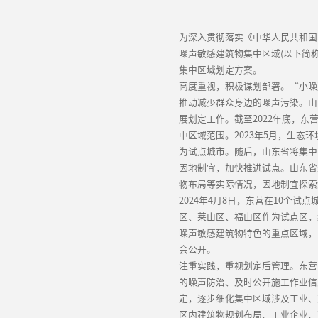
为深入贯彻落实《中华人民共和国
噪声敏感建筑物集中区域(以下简
集中区域划定方案。
高度重视，积极谋划部署。“小噪
推动减少群众身边的噪声污染。山
展划定工作。截至2022年底，
中区域范围。2023年5月，生态
为试点城市。随后，山东省将集中
因地制宜，加快推进试点。山东省
物布局等实际情况，因地制宜探索
2024年4月8日，东营在10个
区、莱山区、福山区作为试点区，
噪声敏感建筑物特色的重点区域，
会公开。
注重实践，重视划定后管理。东营
的噪声防治、及时公开施工作业信
定，逐步细化集中区域涉及工业、
区内建筑物规划布局、工业企业、