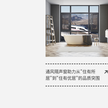
通风隔声窗助力从"住有所
居"到"住有优居"的品质突围