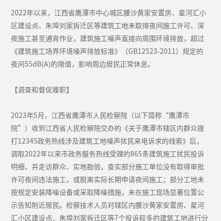
2022年以来，江西省鹰潭市中心城区腰沙黄家安置房、星河汇小
区建设点、朱埠刘家拆迁区等建筑工地未取得夜间施工许可、深
夜施工甚至通宵作业，建筑施工噪声直接向周围环境排放，超过
《建筑施工场界环境噪声排放标准》（GB12523-2011）规定的
夜间55dB(A)的限值，影响周边居民正常休息。
【调查和督促履职】
2023年5月，江西省鹰潭市人民检察院（以下简称“鹰潭市
院”）收到江西省人民检察院交办的《关于鹰潭市辖区内群众拨
打12345政务热线涉及建筑工地噪声扰民来电诉求的线索》后，
调取2022年以来市政务服务热线受理的865条建筑施工扰民投诉
明细，并走访群众、实地勘验，查实部分施工单位没有取得审批
许可夜间违法施工，或脱离实际长期申请夜间施工；部分工地未
按规定安装降噪设备或采取降噪措施，未在施工现场显著位置公
示告知附近居民。检察技术人员对辖区内腰沙黄家安置房、星河
汇小区建设点、朱埠刘家拆迁区等7个投诉较多的建筑工地进行分