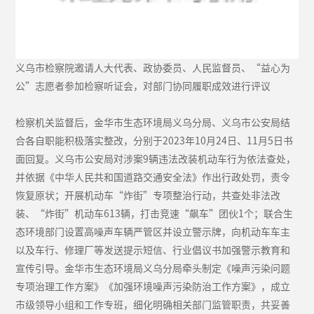
义乌市检察院邀请人大代表、政协委员、人民监督员、“益心为
公”志愿者参加检察听证会，对部门协同履职成效进行评议
检察机关监督后，金华市生态环境局义乌分局、义乌市公安局结
合各自职能积极落实整改，分别于2023年10月24日、11月5日书
面回复。义乌市公安局对涉案9辆违法改装机动车行为依法查处，
并依据《中华人民共和国道路交通安全法》作出行政处罚，责令
恢复原状；开展机动车“炸街”专项整治行动，共查处非法改
装、“炸街”机动车613辆，打击竞速“飙车”团伙1个；联合生
态环境部门设置高噪声车辆严管区并设立警示牌，向机动车车主
以及车行、修理厂等发送提示短信、行业倡议书加强警示教育和
宣传引导。金华市生态环境局义乌分局牵头制定《噪声污染问题
专项治理工作方案》《加强环境噪声污染防治工作方案》，成立
市级领导小组和工作专班，细化明确相关部门监管职责，共妥善