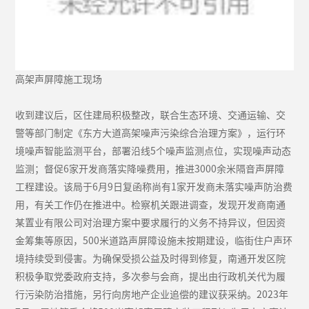
高架声屏障施工现场
收到建议后，区住建局积极整改，联合生态环境、交通运输、交
警等部门制定《东方大道高架噪声污染综合治理方案》，运行环
境噪声智能监测平台，部署沿线5个噪声监测点位，实现噪声动态
监测；督促6家开发商落实降噪费用，推进3000余米隔音声屏障
工程建设。该局于6月9日复函称尚有1家开发商未落实噪声防治费
用，有关工作仍在推进中。检察机关跟进调查，发现开发商南通
某置业有限公司对治理方案中要求履行的义务不持异议，但因资
金筹集等原因，500米道路声屏障设施未按期建设，临街住户声环
境持续受到侵害。为确保受损公益及时得到修复，南通开发区院
积极争取党委政府支持，多次参与会商，提出由行政机关代为履
行污染防治措施，另行向房地产企业追偿的建议获采纳。2023年