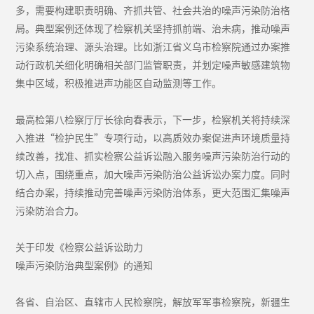
多，需要构建职责明确、齐抓共管、社会共治的噪声污染防治格
局。典型案例还体现了检察机关坚持抓前端、治未病，推动噪声
污染系统治理、源头治理。比如浙江省义乌市检察院通过办案推
动行政机关细化明确相关部门监管职责，并划定噪声敏感建筑物
集中区域，积极推进声功能区自动监测等工作。
最高检第八检察厅厅长徐向春表示，下一步，检察机关将持续深
入推进“检护民生”专项行动，以高质效办案促进声环境质量持
续改善，找准、抓实检察公益诉讼融入服务噪声污染防治行动的
切入点，围绕重点，加大噪声污染防治公益诉讼办案力度。同时
结合办案，持续推动完善噪声污染防治体系，更大范围汇集噪声
污染防治合力。
关于印发《检察公益诉讼助力
噪声污染防治典型案例》的通知
各省、自治区、直辖市人民检察院，解放军军事检察院，新疆生