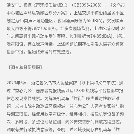
活安宁。根据《声环境质量标准》（GB3096-2008）、《义乌市
中心城区声环境功能区划分方案》，上述交通干道沿线居民小区
划定为4a类声环境功能区，夜间噪声限值为55dB(A)，突发噪声
最大声级不得超过70dB(A)。经多次现场监测，上述区域22时-24
时之间高频出现机动车瞬时轰鸣，检测数据为74-85dB(A)，超过
噪声限值，存在噪声污染。上述问题长期存在引发人民群众频繁
投诉举报，但始终未得到有效整治。
【调查和督促履职】
2023年6月，浙江省义乌市人民检察院（以下简称义乌市院）通
过“益心为公”志愿者提报线索以及12345热线等平台投诉举报
信息发现案件线索。为解决机动车“炸街”噪声瞬时性取证难
题，义乌市院主动邀请环保领域“益心为公”志愿者专家参与指
导调查取证，经使用数字声级计、经纬相机、摄像机等设备多频
次、多时段、多点位现场监测，向公安交警部门调取路段监控，
调取有关行政执法卷宗等，查明上述区域夜间存在机动车“炸