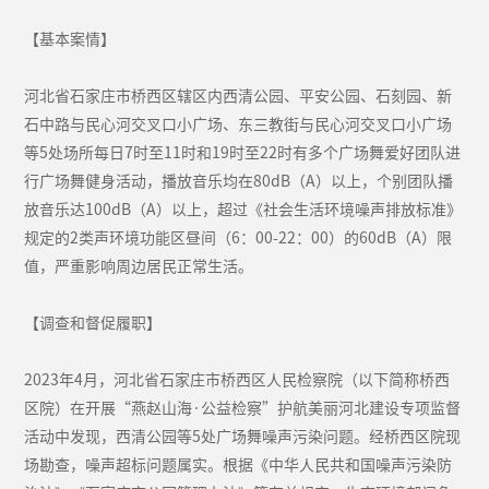
【基本案情】
河北省石家庄市桥西区辖区内西清公园、平安公园、石刻园、新
石中路与民心河交叉口小广场、东三教街与民心河交叉口小广场
等5处场所每日7时至11时和19时至22时有多个广场舞爱好团队进
行广场舞健身活动，播放音乐均在80dB（A）以上，个别团队播
放音乐达100dB（A）以上，超过《社会生活环境噪声排放标准》
规定的2类声环境功能区昼间（6：00-22：00）的60dB（A）限
值，严重影响周边居民正常生活。
【调查和督促履职】
2023年4月，河北省石家庄市桥西区人民检察院（以下简称桥西
区院）在开展“燕赵山海·公益检察”护航美丽河北建设专项监督
活动中发现，西清公园等5处广场舞噪声污染问题。经桥西区院现
场勘查，噪声超标问题属实。根据《中华人民共和国噪声污染防