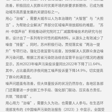
改善，积极回应人民群众对优美环境的新要求新期待，已成为推
动城市高质量发展的关键目标之一。
用心“治噪”，需要大城市以人为本治理的“大智慧”与“大担
当”。为帮助企业解决厂界部分区域噪声排放超标的难题，“苏
州·中国声谷”积极推动研究院对工厂减震降噪技术的研究与创
新，设计出了一系列有针对性的超构材料，从源头上有效减少了
噪音“排量”。同时，苏州积极行动，贯彻落实省“两治一提
升”专项行动，强化日夜监管与巡查，加快解决人民群众身边噪
声污染问题。根据江苏省污染防治综合监管平台运行情况的通报
显示，苏州2023年噪声污染投诉量同比2022年下降了11.64%，
其中，占比最高的涉夜间施工噪声投诉量下降14.9%，切实提高
了群众的满意度。
噪声问题虽有改善，但大体量投诉的状况仍然存在，各地区各部
门还需要进一步创新工作手段、强化部门联动、压实各方责任，
共筑“隔音墙”。
用心用力“治噪”，需要久久为功，也需要人人参与。在生态环
境部发布的《中国噪声污染防治报告（2023）》中显示，全国受